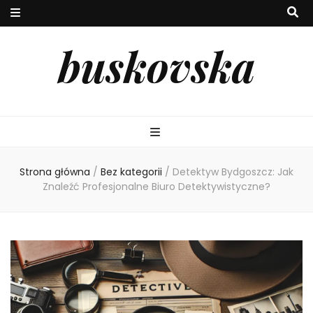
buskovska
Strona główna
/
Bez kategorii
/
Detektyw Bydgoszcz: Jak
Znaleźć Profesjonalne Biuro Detektywistyczne?