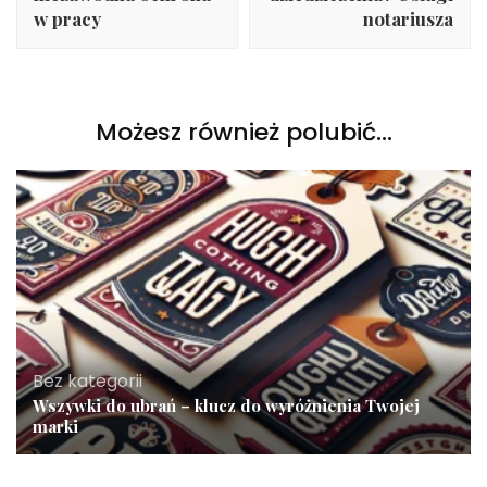
w pracy
notariusza
Możesz również polubić…
Bez kategorii
Wszywki do ubrań – klucz do wyróżnienia Twojej
marki