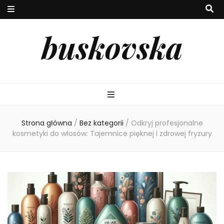
buskovska
Strona główna
/
Bez kategorii
/
Odkryj profesjonalne
kosmetyki do włosów: Tajemnice pięknej i zdrowej fryzury