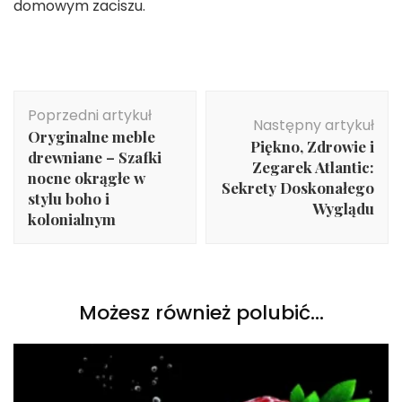
domowym zaciszu.
Nawigacja
Poprzedni artykuł
wpisu
Następny artykuł
Oryginalne meble
Piękno, Zdrowie i
drewniane – Szafki
Zegarek Atlantic:
nocne okrągłe w
Sekrety Doskonałego
stylu boho i
Wyglądu
kolonialnym
Możesz również polubić…