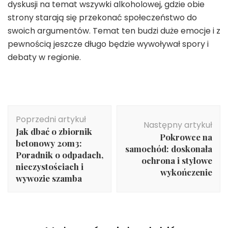
dyskusji na temat wszywki alkoholowej, gdzie obie
strony starają się przekonać społeczeństwo do
swoich argumentów. Temat ten budzi duże emocje i z
pewnością jeszcze długo będzie wywoływał spory i
debaty w regionie.
Nawigacja
Poprzedni artykuł
wpisu
Następny artykuł
Jak dbać o zbiornik
Pokrowce na
betonowy 20m3:
samochód: doskonała
Poradnik o odpadach,
ochrona i stylowe
nieczystościach i
wykończenie
wywozie szamba