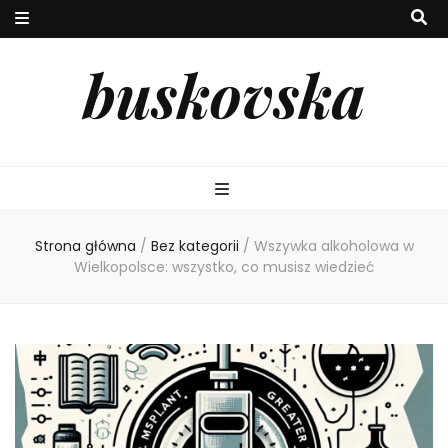
buskovska
Strona główna
/
Bez kategorii
/
Wszywka alkoholowa w
Wielkopolsce: wszystko, co musisz wiedzieć