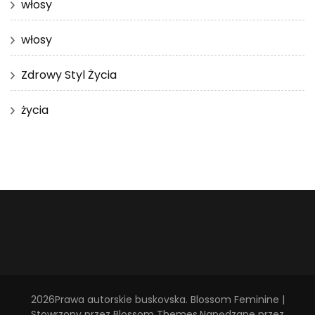
włosy
włosy
Zdrowy Styl Życia
życia
2026Prawa autorskie
buskovska
.
Blossom Feminine |
Stowrzony przez
Blossom Themes
.Napędzane przez