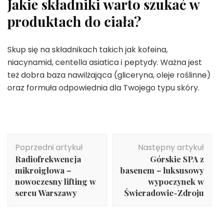
Jakie składniki warto szukać w
produktach do ciała?
Skup się na składnikach takich jak kofeina,
niacynamid, centella asiatica i peptydy. Ważna jest
też dobra baza nawilżająca (gliceryna, oleje roślinne)
oraz formuła odpowiednia dla Twojego typu skóry.
Nawigacja
Poprzedni artykuł
Następny artykuł
wpisu
Radiofrekwencja
Górskie SPA z
mikroigłowa –
basenem – luksusowy
nowoczesny lifting w
wypoczynek w
sercu Warszawy
Świeradowie-Zdroju