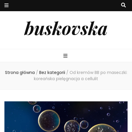
buskovska
Strona główna
/
Bez kategorii
/
Od kremów BB po maseczki:
koreańska pielęgnacja a cellulit